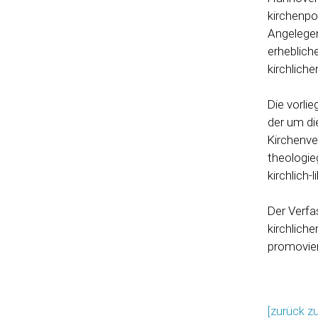
kirchenpo
Angelegen
erheblich
kirchlich
Die vorli
der um di
Kirchenve
theologie
kirchlich
Der Verfa
kirchlich
promovier
[zurück z