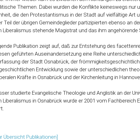
litische Themen. Dabei wurden die Konflikte keineswegs nur u
heit, die den Protestantismus in der Stadt auf vielfältige Art
er Teil der übrigen Gemeindeglieder partizipierten ebenso an 
en Liberalismus stehende Magistrat und das ihm angehörende
egende Publikation zeigt auf, daß zur Entstehung des facettenr
esen geführten Auseinandersetzung eine Reihe unterschiedlich
rfassung der Stadt Osnabrück, der frömmigkeitsgeschichtlic
geschichtlichen Entwicklung sowie der unterschiedlichen theo
-liberalen Kräfte in Osnabrück und der Kirchenleitung in Hannov
sser studierte Evangelische Theologie und Anglistik an der Uni
en Liberalismus in Osnabrück wurde er 2001 vom Fachbereich E
t.
ur Übersicht Publikationen]