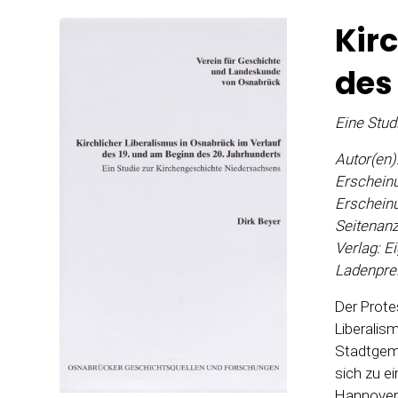
Kir
des
Eine Stud
Autor(en)
Erscheinu
Erschein
Seitenanz
Verlag: E
Ladenprei
Der Prote
Liberalism
Stadtgeme
sich zu e
Hannovers