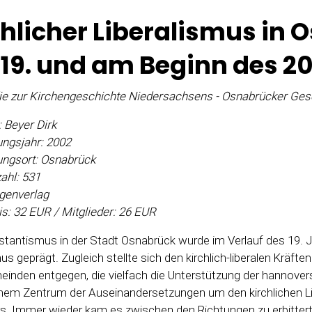
chlicher Liberalismus in 
 19. und am Beginn des 2
ie zur Kirchengeschichte Niedersachsens - Osnabrücker Ges
: Beyer Dirk
ngsjahr: 2002
ungsort: Osnabrück
ahl: 531
igenverlag
s: 32 EUR / Mitglieder: 26 EUR
stantismus in der Stadt Osnabrück wurde im Verlauf des 19. 
us geprägt. Zugleich stellte sich den kirchlich-liberalen Kräft
inden entgegen, die vielfach die Unterstützung der hannove
inem Zentrum der Auseinandersetzungen um den kirchlichen Li
. Immer wieder kam es zwischen den Richtungen zu erbitter