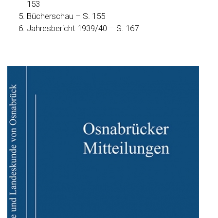
153
Bücherschau – S. 155
Jahresbericht 1939/40 – S. 167